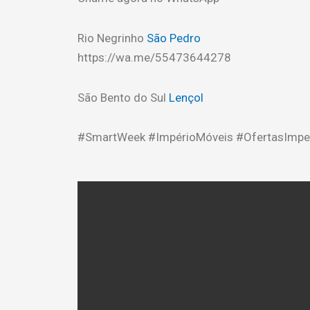
Rio Negrinho
São Pedro
https://wa.me/55473644278
São Bento do Sul
Lençol
#SmartWeek #ImpérioMóveis #OfertasImpe