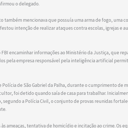
afirmou o delegado.
eito também mencionava que possuía uma arma de fogo, uma cor
festou intenção de realizar ataques contra escolas, igrejas e 
 FBI encaminhar informações ao Ministério da Justiça, que repas
s pela empresa responsável pela inteligência artificial permit
de Polícia de São Gabriel da Palha, durante o cumprimento de 
ultor, foi detido quando saía de casa para trabalhar. Inicial
 segundo a Polícia Civil, o conjunto de provas reunidas fortal
nte.
s às ameaças, tentativa de homicídio e incitação ao crime. Os