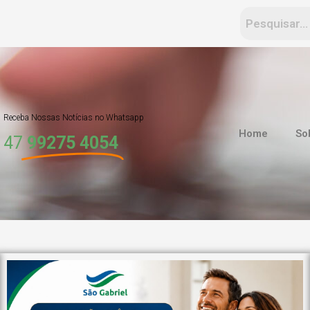
Receba Nossas Notícias no Whatsapp
Home
So
47
99275 4054