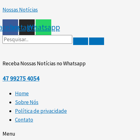
Ir
Nossas Notícias
para
o
acebook
Instagram
Whatsapp
conteúdo
Receba Nossas Notícias no Whatsapp
47
99275 4054
Home
Sobre Nós
Política de privacidade
Contato
Menu