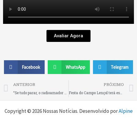
Avaliar Agora
Facebook
WhatsApp
Telegram
Prev
ANTERIOR
PRÓXIMO
“Se tudo parar, o radioamador continua no ar”, diz fundador do CRASBS, que completou 29 anos em São Bento do Sul
Festa do Campo Lençol terá espaços cobertos com capacidade para 2 mil pessoas sentadas no almoço deste domingo (12), em Rio Negrinho !
Copyright © 2026 Nossas Notícias. Desenvolvido por
Alpine