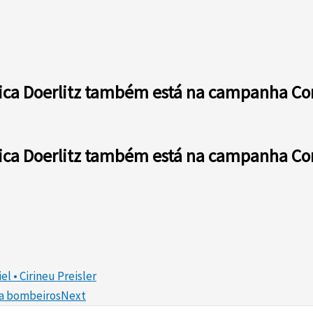
ica Doerlitz também está na campanha Comé
ica Doerlitz também está na campanha Comé
l • Cirineu Preisler
za bombeiros
Next