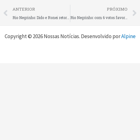
Prev
ANTERIOR
PRÓXIMO
Rio Negrinho: Dido e Ronei retornam à Câmara após atuação em secretarias da Prefeitura
Rio Negrinho: com 6 votos favoráveis e 2 abstenções, vereadores aprovam Reforma da Previdência dos Servidores Públicos Municipais
Copyright © 2026 Nossas Notícias. Desenvolvido por
Alpine