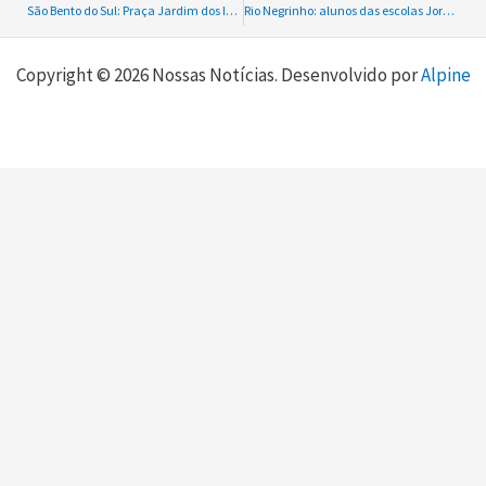
São Bento do Sul: Praça Jardim dos Imigrantes recebe relógio oferecendo um ponto de referência para moradores e visitantes
Rio Negrinho: alunos das escolas Jorge Zipperer e Frederico Lampe conquistam títulos regionais e garantem vaga para a Fase Estadual dos Jogos Escolares
Copyright © 2026 Nossas Notícias. Desenvolvido por
Alpine