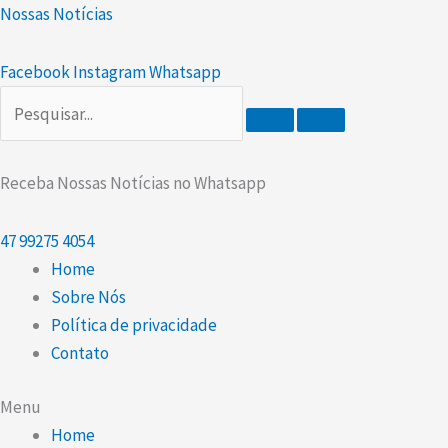
Ir
Scroll
Nossas Notícias
para
Up
o
Facebook
Instagram
Whatsapp
conteúdo
Receba Nossas Notícias no Whatsapp
47
99275 4054
Home
Sobre Nós
Política de privacidade
Contato
Menu
Home