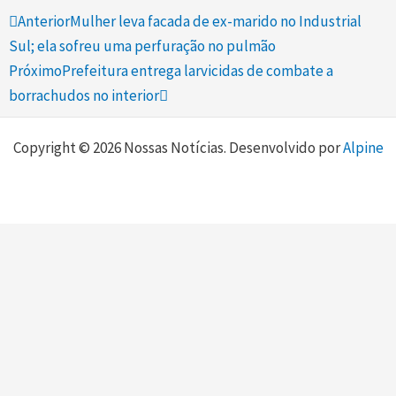
Prev
Next
Anterior
Mulher leva facada de ex-marido no Industrial
Sul; ela sofreu uma perfuração no pulmão
Próximo
Prefeitura entrega larvicidas de combate a
borrachudos no interior
Copyright © 2026 Nossas Notícias. Desenvolvido por
Alpine