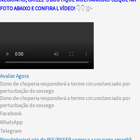
FOTO ABAIXO E CONFIRA L VÍDEO
!
👇👇
]]>
Avaliar Agora
Dono de choperia responderá a termo circunstanciado por
perturbação do sossego
Dono de choperia responderá a termo circunstanciado por
perturbação do sossego
Facebook
WhatsApp
Telegram
Prev
Anterior
Lote do PIS/PASEP começa a ser pago amanhã