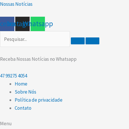
Ir
Scroll
Nossas Notícias
para
Up
o
acebook
Instagram
Whatsapp
conteúdo
Receba Nossas Notícias no Whatsapp
47
99275 4054
Home
Sobre Nós
Política de privacidade
Contato
Menu