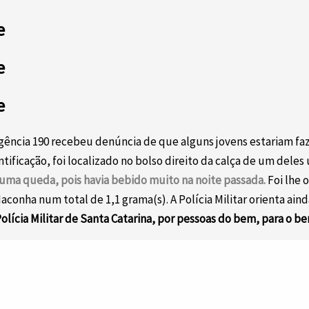
e
e
e
ergência 190 recebeu denúncia de que alguns jovens estariam f
entificação, foi localizado no bolso direito da calça de um del
 uma queda, pois havia bebido muito na noite passada.
Foi lhe 
nha num total de 1,1 grama(s). A Polícia Militar orienta aind
olícia Militar de Santa Catarina, por pessoas do bem, para o b