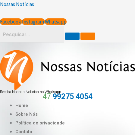
Ir
Nossas Notícias
para
o
Facebook
Instagram
Whatsapp
conteúdo
Receba Nossas Notícias no Whatsapp
47
99275 4054
Home
Sobre Nós
Política de privacidade
Contato