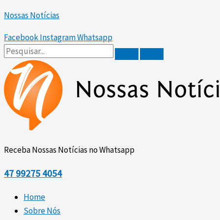
Ir
Scroll
Nossas Notícias
para
Up
o
Facebook
Instagram
Whatsapp
conteúdo
Receba Nossas Notícias no Whatsapp
47
99275 4054
Home
Sobre Nós