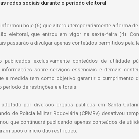
 redes sociais durante o período eleitoral
 informou hoje (6) que alterou temporariamente a forma de
ão eleitoral, que entrou em vigor na sexta-feira (4). Co
ais passarão a divulgar apenas conteúdos permitidos pela le
 publicados exclusivamente conteúdos de utilidade púb
, informações sobre serviços essenciais e demais conteú
que a medida tem como objetivo garantir o cumprimento d
 período de restrições eleitorais.
otado por diversos órgãos públicos em Santa Catarina
ando de Polícia Militar Rodoviária (CPMRv) desativou tem
u que continuará publicando apenas conteúdos de utilidade
gram após o início das restrições.