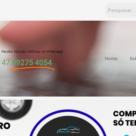
Receba Nossas Notícias no Whatsapp
Home
So
47
99275 4054