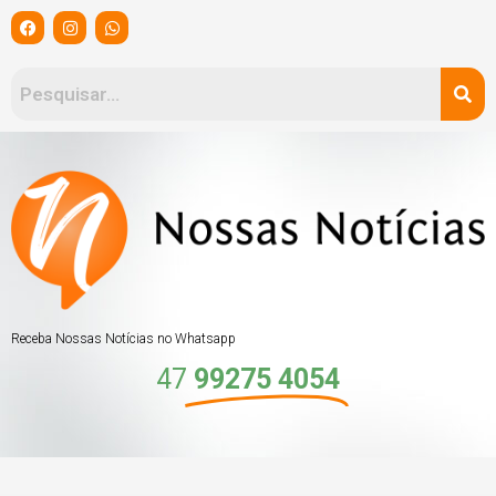
Ir
F
I
W
a
n
h
para
c
s
a
e
t
t
o
b
a
s
o
g
a
conteúdo
o
r
p
k
a
p
m
Receba Nossas Notícias no Whatsapp
47
99275 4054