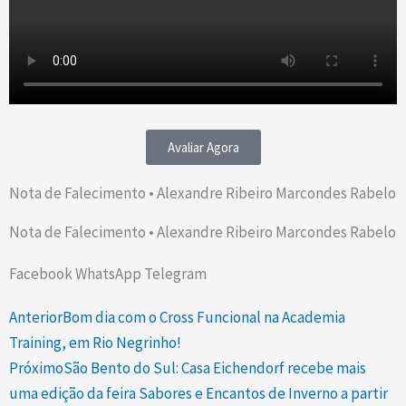
Avaliar Agora
Nota de Falecimento • Alexandre Ribeiro Marcondes Rabelo
Nota de Falecimento • Alexandre Ribeiro Marcondes Rabelo
Facebook
WhatsApp
Telegram
Prev
Next
Anterior
Bom dia com o Cross Funcional na Academia
Training, em Rio Negrinho!
Próximo
São Bento do Sul: Casa Eichendorf recebe mais
uma edição da feira Sabores e Encantos de Inverno a partir