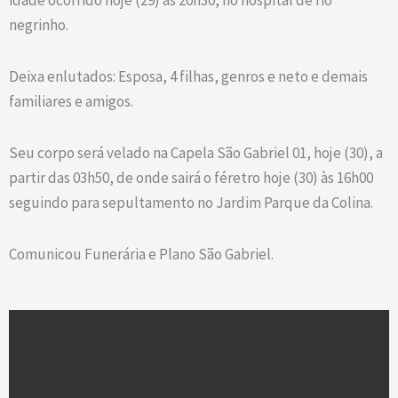
idade ocorrido hoje (29) às 20h30, no hospital de rio
negrinho.
Deixa enlutados: Esposa, 4 filhas, genros e neto e demais
familiares e amigos.
Seu corpo será velado na Capela São Gabriel 01, hoje (30), a
partir das 03h50, de onde sairá o féretro hoje (30) às 16h00
seguindo para sepultamento no Jardim Parque da Colina.
Comunicou Funerária e Plano São Gabriel.