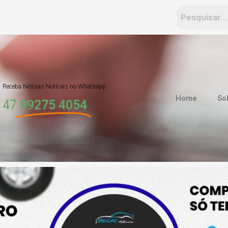
Receba Nossas Notícias no Whatsapp
Home
So
47
99275 4054