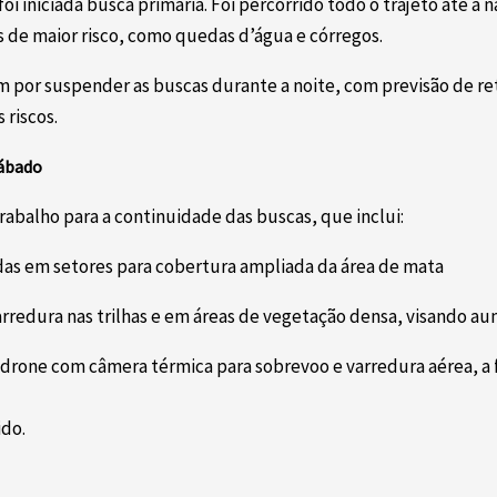
 foi iniciada busca primária. Foi percorrido todo o trajeto até
de maior risco, como quedas d’água e córregos.
aram por suspender as buscas durante a noite, com previsão de 
 riscos.
sábado
rabalho para a continuidade das buscas, que inclui:
das em setores para cobertura ampliada da área de mata
varredura nas trilhas e em áreas de vegetação densa, visando a
 drone com câmera térmica para sobrevoo e varredura aérea, a f
do.