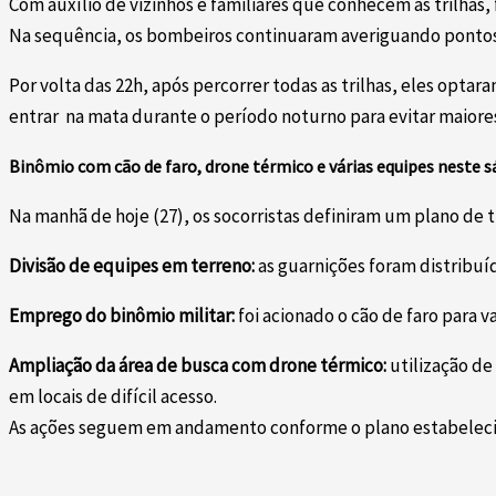
Com auxílio de vizinhos e familiares que conhecem as trilhas,
Na sequência, os bombeiros continuaram averiguando pontos 
Por volta das 22h, após percorrer todas as trilhas, eles opt
entrar na mata durante o período noturno para evitar maiores
Binômio com cão de faro, drone térmico e várias equipes neste 
Na manhã de hoje (27), os socorristas definiram um plano de t
Divisão de equipes em terreno:
as guarnições foram distribuí
Emprego do binômio militar:
foi acionado o cão de faro para 
Ampliação da área de busca com drone térmico:
utilização de
em locais de difícil acesso.
As ações seguem em andamento conforme o plano estabeleci