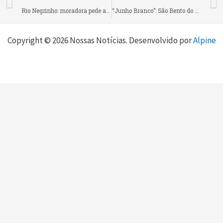
Rio Negrinho: moradora pede ajuda para encontrar carteira com documentos e dinheiro, que foi perdida no bairro Ceramarte
“Junho Branco”: São Bento do Sul realiza ato público de prevenção às drogas na manhã deste sábado (27), no Calçadão Central
Copyright © 2026 Nossas Notícias. Desenvolvido por
Alpine