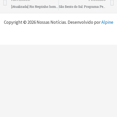
[Atualizada] Rio Negrinho: homem tem parada cardiorrespiratória e mulher fica ferida após atropelamento na BR-280; motorista fugiu do local
São Bento do Sul: Programa Pet Levado a Sério leva mutirão de castração aos bairros Cruzeiro, Oxford e região
Copyright © 2026 Nossas Notícias. Desenvolvido por
Alpine