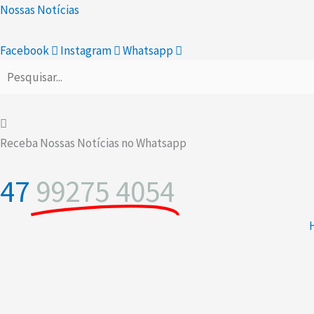
Ir
Nossas Notícias
para
o
Facebook
Instagram
Whatsapp
conteúdo
Receba Nossas Notícias no Whatsapp
47
99275 4054