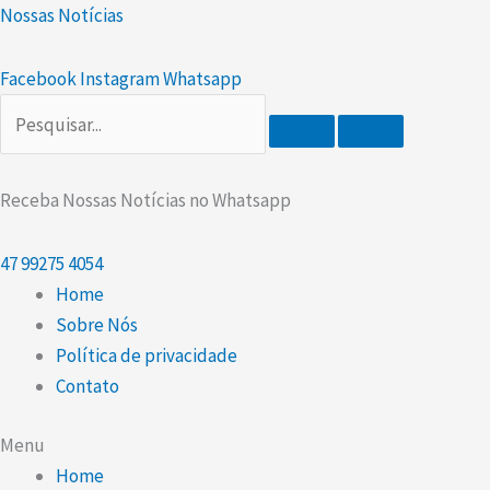
Ir
Scroll
Nossas Notícias
para
Up
o
Facebook
Instagram
Whatsapp
conteúdo
Receba Nossas Notícias no Whatsapp
47
99275 4054
Home
Sobre Nós
Política de privacidade
Contato
Menu
Home