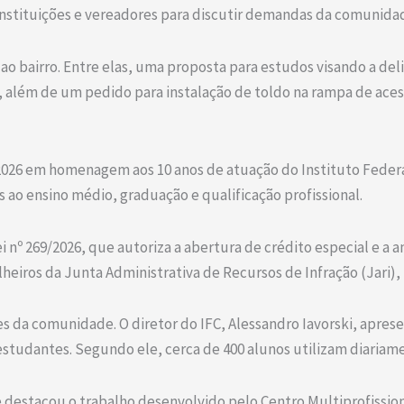
nstituições e vereadores para discutir demandas da comunidad
ao bairro. Entre elas, uma proposta para estudos visando a del
r, além de um pedido para instalação de toldo na rampa de ace
26 em homenagem aos 10 anos de atuação do Instituto Federal
 ao ensino médio, graduação e qualificação profissional.
 nº 269/2026, que autoriza a abertura de crédito especial e a
eiros da Junta Administrativa de Recursos de Infração (Jari), n
 da comunidade. O diretor do IFC, Alessandro Iavorski, aprese
studantes. Segundo ele, cerca de 400 alunos utilizam diariame
 destacou o trabalho desenvolvido pelo Centro Multiprofissio