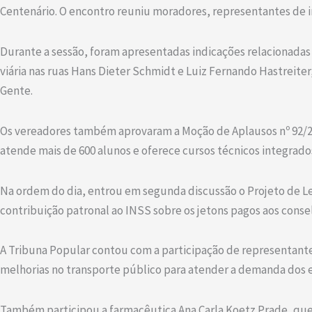
Centenário. O encontro reuniu moradores, representantes de i
Durante a sessão, foram apresentadas indicações relacionadas 
viária nas ruas Hans Dieter Schmidt e Luiz Fernando Hastreite
Gente.
Os vereadores também aprovaram a Moção de Aplausos nº 92/20
atende mais de 600 alunos e oferece cursos técnicos integrados
Na ordem do dia, entrou em segunda discussão o Projeto de Lei
contribuição patronal ao INSS sobre os jetons pagos aos conselh
A Tribuna Popular contou com a participação de representantes
melhorias no transporte público para atender a demanda dos e
Também participou a farmacêutica Ana Carla Koetz Prade, que