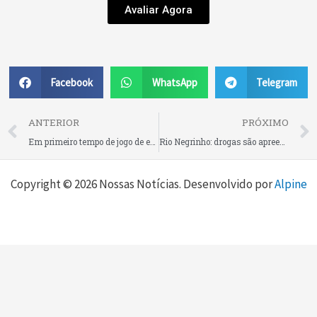
Avaliar Agora
Facebook
WhatsApp
Telegram
Prev
ANTERIOR
PRÓXIMO
Em primeiro tempo de jogo de estreia na Copa do Mundo, Brasil empata em 1 x 1 com Marrocos
Rio Negrinho: drogas são apreendidas e mulheres são presas por tráfico em Operação da Polícia Militar
Copyright © 2026 Nossas Notícias. Desenvolvido por
Alpine