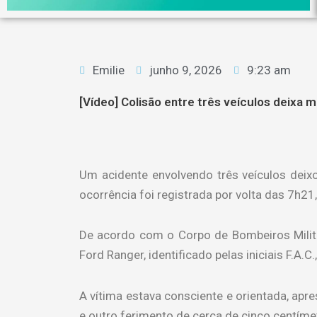
Emilie
junho 9, 2026
9:23 am
[Vídeo] Colisão entre três veículos deixa 
Um acidente envolvendo três veículos deix
ocorrência foi registrada por volta das 7h21,
De acordo com o Corpo de Bombeiros Milita
Ford Ranger, identificado pelas iniciais F.A.C.
A vítima estava consciente e orientada, ap
e outro ferimento de cerca de cinco centíme