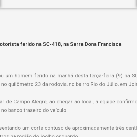
motorista ferido na SC-418, na Serra Dona Francisca
ou um homem ferido na manhã desta terça-feira (9) na SC
 no quilômetro 23 da rodovia, no bairro Rio do Júlio, em Join
r de Campo Alegre, ao chegar ao local, a equipe confirm
, no banco traseiro do veículo.
resentando um corte contuso de aproximadamente três cent
tros na região do joelho esquerdo.