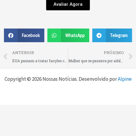
Avaliar Agora
Facebook
WhatsApp
Telegram
Prev
ANTERIOR
PRÓXIMO
EUA passam a tratar facções criminosas como organizações terroristas a partir desta sexta-feira (5); medida gera reação do Brasil
Mulher que se passava por adolescente tem prisão preventiva decretada em Joinville
Copyright © 2026 Nossas Notícias. Desenvolvido por
Alpine