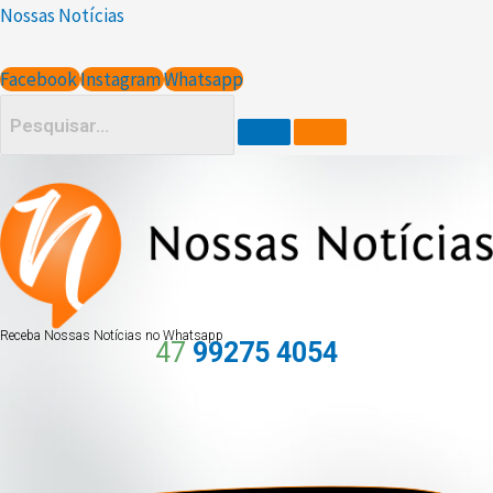
Ir
Nossas Notícias
para
o
Facebook
Instagram
Whatsapp
conteúdo
Receba Nossas Notícias no Whatsapp
47
99275 4054