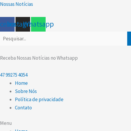
Ir
Scroll
Nossas Notícias
para
Up
o
acebook
Instagram
Whatsapp
conteúdo
Receba Nossas Notícias no Whatsapp
47
99275 4054
Home
Sobre Nós
Política de privacidade
Contato
Menu