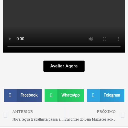
Avaliar Agora
Facebook
WhatsApp
Telegram
Prev
ANTERIOR
PRÓXIMO
Nova regra trabalhista passa a exigir atenção à saúde mental dos trabalhadores
Encontro do Leia Mulheres acontece na tarde deste sábado (30), com debate sobre obra de Paula Klien