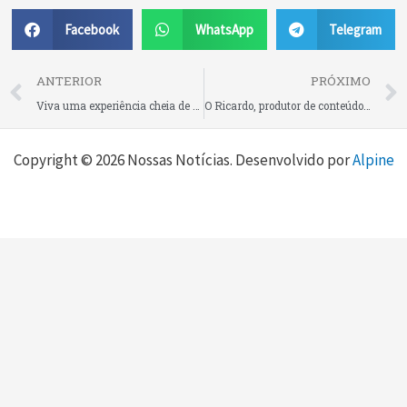
Facebook
WhatsApp
Telegram
Prev
ANTERIOR
PRÓXIMO
Viva uma experiência cheia de sabores no almoço e jantar deste domingo na Serrana Churrascaria e Pizzaria, em Rio Negrinho
O Ricardo, produtor de conteúdo sobre pesca, acabou de comprar um carro novo na Auto Ideal, aqui na Expocar São Bento do Sul
Copyright © 2026 Nossas Notícias. Desenvolvido por
Alpine