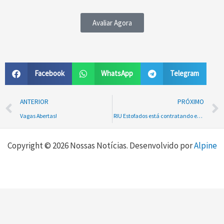
Avaliar Agora
Facebook
WhatsApp
Telegram
Prev
ANTERIOR
PRÓXIMO
Vagas Abertas!
RIU Estofados está contratando em Rio Negrinho!
Copyright © 2026 Nossas Notícias. Desenvolvido por
Alpine