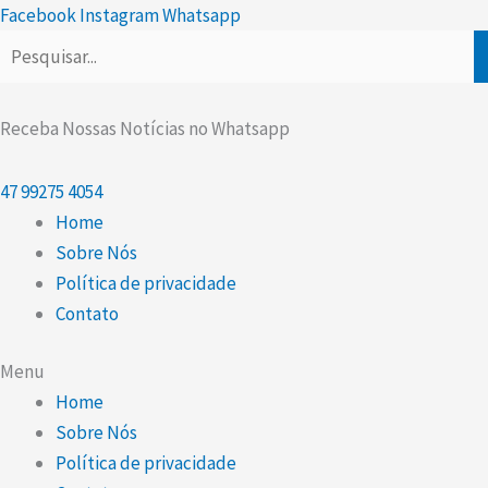
Scroll
Ir
Facebook
Instagram
Whatsapp
Up
para
o
conteúdo
Receba Nossas Notícias no Whatsapp
47
99275 4054
Home
Sobre Nós
Política de privacidade
Contato
Menu
Home
Sobre Nós
Política de privacidade