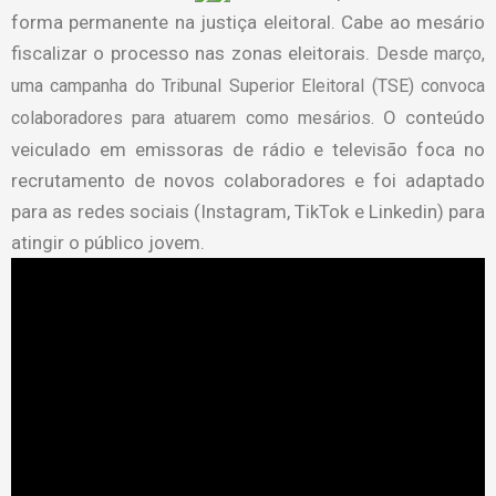
forma permanente na justiça eleitoral. Cabe ao mesário
fiscalizar o processo nas zonas eleitorais.
Desde março,
uma campanha do Tribunal Superior Eleitoral (TSE) convoca
O conteúdo
colaboradores para atuarem como mesários.
veiculado em emissoras de rádio e televisão foca no
recrutamento de novos colaboradores e foi adaptado
para as redes sociais (Instagram, TikTok e Linkedin) para
atingir o público jovem.