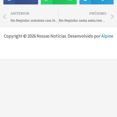
Prev
ANTERIOR
PRÓXIMO
Rio Negrinho: motorista com ferimentos e suspeita de fratura nasal é levado ao hospital após colisão de Fiorino contra poste
Rio Negrinho: nesta sexta tem venda de sopa de camarão do campo, sopa de galinha caipira com macarrão caseiro, salgados, doces e bolo do Dia das Mães na Igreja Santa Rita
Copyright © 2026 Nossas Notícias. Desenvolvido por
Alpine