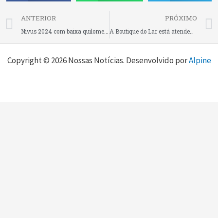
Prev
ANTERIOR
PRÓXIMO
Nivus 2024 com baixa quilometragem e as melhores condições na Becar Multimarcas, em Rio Negrinho!
A Boutique do Lar está atendendo até às 16h deste sábado (02), em Rio Negrinho!
Copyright © 2026 Nossas Notícias. Desenvolvido por
Alpine