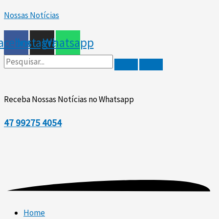
Ir
Nossas Notícias
para
o
acebook
Instagram
Whatsapp
conteúdo
Receba Nossas Notícias no Whatsapp
47
99275 4054
Home