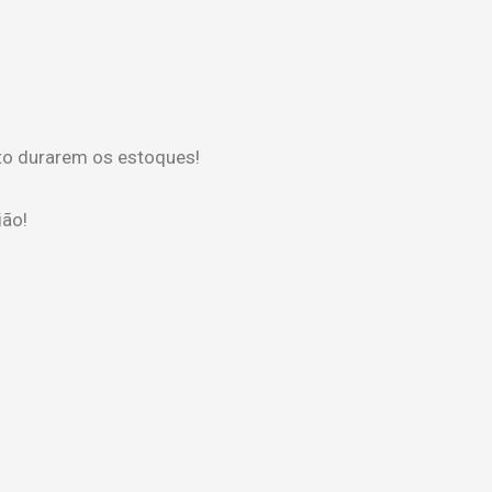
to durarem os estoques!
ião!