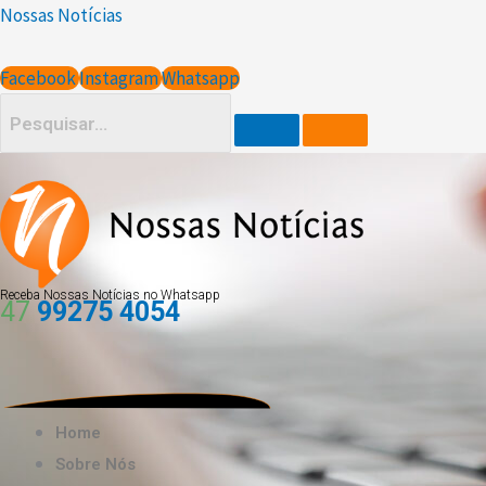
Ir
Nossas Notícias
para
o
Facebook
Instagram
Whatsapp
conteúdo
Receba Nossas Notícias no Whatsapp
47
99275 4054
Home
Sobre Nós