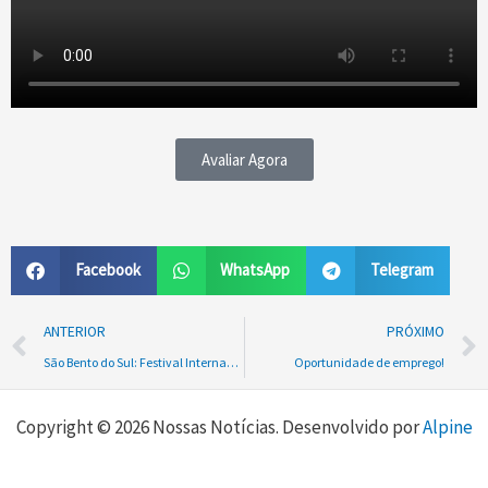
Avaliar Agora
Facebook
WhatsApp
Telegram
Prev
ANTERIOR
PRÓXIMO
São Bento do Sul: Festival Internacional de Cinema Ambiental encerra edição com 427 pessoas alcançadas, 11 sessões e 10 filmes exibidos
Oportunidade de emprego!
Copyright © 2026 Nossas Notícias. Desenvolvido por
Alpine