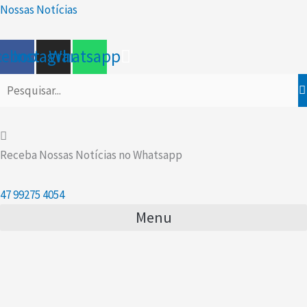
Ir
Scroll
Nossas Notícias
para
Up
o
cebook
Instagram
Whatsapp
conteúdo
Receba Nossas Notícias no Whatsapp
47
99275 4054
Menu