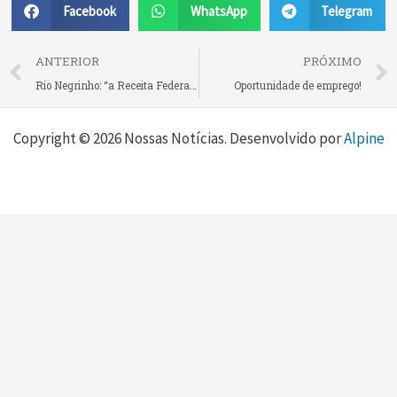
Facebook
WhatsApp
Telegram
Prev
ANTERIOR
PRÓXIMO
Rio Negrinho: “a Receita Federal está de olho no que você gasta, não no que você ganha”; especialista faz alerta sobre cruzamento de dados e outras informações importantes em evento realizado pela Secretaria de Desenvolvimento Econômico
Oportunidade de emprego!
Copyright © 2026 Nossas Notícias. Desenvolvido por
Alpine