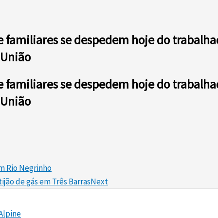
e familiares se despedem hoje do trabalh
 União
e familiares se despedem hoje do trabalh
 União
em Rio Negrinho
ijão de gás em Três Barras
Next
Alpine