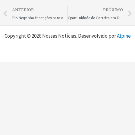
Prev
ANTERIOR
PRÓXIMO
Rio Negrinho: inscrições para a Catequese da Primeira Eucaristia na Igreja Santa Rita de Cássia começam neste fevereiro
Oportunidade de Carreira em Rio Negrinho!
Copyright © 2026 Nossas Notícias. Desenvolvido por
Alpine