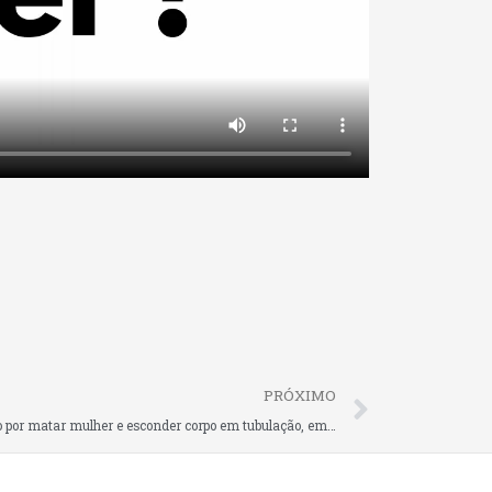
Next
PRÓXIMO
Homem é condenado a 18 anos de prisão por matar mulher e esconder corpo em tubulação, em Caçador