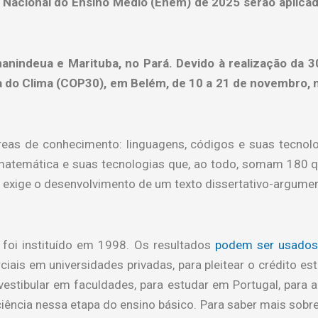
 Nacional do Ensino Médio (Enem) de 2025 serão aplica
anindeua e Marituba, no Pará. Devido à realização da 
do Clima (COP30), em Belém, de 10 a 21 de novembro, n
reas de conhecimento: linguagens, códigos e suas tecnolo
 matemática e suas tecnologias que, ao todo, somam 180 q
exige o desenvolvimento de um texto dissertativo-argument
foi instituído em 1998. Os resultados
podem ser usados
rciais em universidades privadas, para pleitear o crédito 
vestibular em faculdades, para estudar em Portugal, para a
ciência nessa etapa do ensino básico. Para saber mais sobr