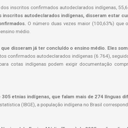
ue dos inscritos confirmados autodeclarados indígenas, 5
 inscritos autodeclarados indígenas, disseram estar cu
onfirmados.
O número duas vezes maior (100,63%) que os
 ensino médio.
 que disseram já ter concluído o ensino médio. Eles s
tos confirmados autodeclarados indígenas (6.764), seguid
para cotas indígenas podem exigir documentação compr
 305 etnias indígenas, que falam mais de 274 línguas d
Estatística (IBGE), a população indígena no Brasil correspon