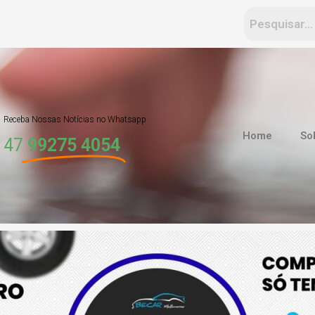
Receba Nossas Notícias no Whatsapp
Home
So
47
99275 4054