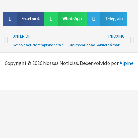
Facebook
WhatsApp
Telegram
Prev
ANTERIOR
PRÓXIMO
Reserve aquele tempinho para cuidar de você no Salão Cabelos & Corpo Meu, em Rio Negrinho
Marmoraria São Gabriel há mais de dez anos especializada em túmulos e gavetas
Copyright © 2026 Nossas Notícias. Desenvolvido por
Alpine