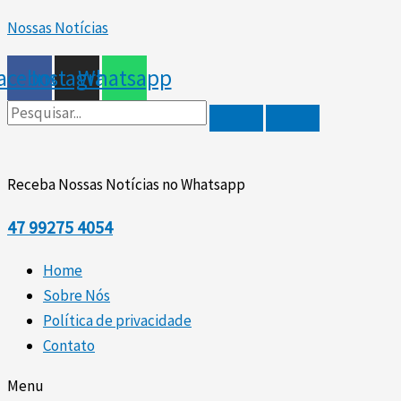
Scroll
Ir
Up
Nossas Notícias
para
o
acebook
Instagram
Whatsapp
conteúdo
Receba Nossas Notícias no Whatsapp
47
99275 4054
Home
Sobre Nós
Política de privacidade
Contato
Menu