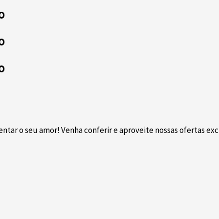
o
o
o
r o seu amor! Venha conferir e aproveite nossas ofertas exclu