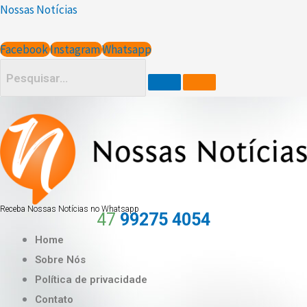
Ir
Nossas Notícias
para
o
Facebook
Instagram
Whatsapp
conteúdo
Receba Nossas Notícias no Whatsapp
47
99275 4054
Home
Sobre Nós
Política de privacidade
Contato