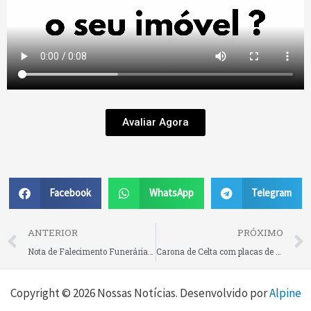
Avaliar Agora
Facebook
WhatsApp
Telegram
Prev
ANTERIOR
PRÓXIMO
Nota de Falecimento Funerária e Plano São Gabriel • Raymundo Neppel
Carona de Celta com placas de São Bento do Sul, idoso de 71 anos é levado para o hospital pelos bombeiros após acidente em Canoinhas na manhã de hoje
Copyright © 2026 Nossas Notícias. Desenvolvido por
Alpine