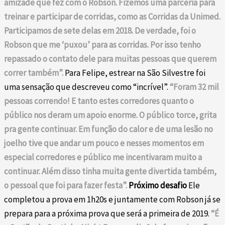
amizade que fez com o Robson. Fizemos uma parceria para
treinar e participar de corridas, como as Corridas da Unimed.
Participamos de sete delas em 2018. De verdade, foi o
Robson que me ‘puxou’ para as corridas. Por isso tenho
repassado o contato dele para muitas pessoas que querem
correr também”.
Para Felipe, estrear na São Silvestre foi
uma sensação que descreveu como “incrível”.
“Foram 32 mil
pessoas correndo! E tanto estes corredores quanto o
público nos deram um apoio enorme. O público torce, grita
pra gente continuar. Em função do calor e de uma lesão no
joelho tive que andar um pouco e nesses momentos em
especial corredores e público me incentivaram muito a
continuar. Além disso tinha muita gente divertida também,
o pessoal que foi para fazer festa”.
Próximo desafio
Ele
completou a prova em 1h20s e juntamente com Robson já se
prepara para a próxima prova que será a primeira de 2019.
“É