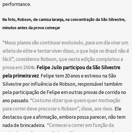
performance.
Na foto, Robson, de camisa laranja, na concentração da São Silvestre,
minutos antes da prova começar
“Meus planos são continuar evoluindo, para um dia virar um
atleta de elite e tentar viver disso, o que hoje no Brasil não é
fácil”, considerou Robson, que nesta edição completou a
prova em 1h04s.
Felipe Julio participou da São Silvestre
pela primeira vez
Felipe tem 20 anos e estreou na São
Silvestre por influência de Robson, responsável também
pela participação de Felipe em outras provas de corrida no
ano passado.
“Costumo dizer que quem quer motivação
para correr deve procurar o Robson”, disse, aos risos.
Ele
destacou que a afirmação, embora possa parecer, não tem
nada de brincadeira.
“Comecei a correr em função da