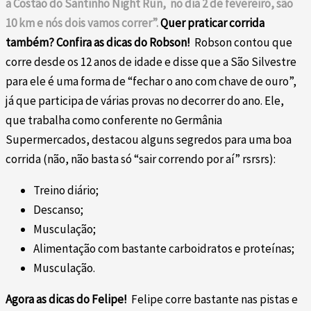
a Costão do Santinho Night Run, no dia 2 de fevereiro, são
10 km e nós dois vamos correr”.
Quer praticar corrida
também? Confira as dicas do Robson!
Robson contou que
corre desde os 12 anos de idade e disse que a São Silvestre
para ele é uma forma de “fechar o ano com chave de ouro”,
já que participa de várias provas no decorrer do ano. Ele,
que trabalha como conferente no Germânia
Supermercados, destacou alguns segredos para uma boa
corrida (não, não basta só “sair correndo por aí” rsrsrs):
Treino diário;
Descanso;
Musculação;
Alimentação com bastante carboidratos e proteínas;
Musculação.
Agora as dicas do Felipe!
Felipe corre bastante nas pistas e